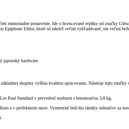
ek mimoriadne postavenie. Ide o licencované repliky od značky Gibso
kou Epiphone Elitist, ktoré sú taktiež veľmi vyhľadávané, nie veľmi bež
itý japonský hardware.
základnej skupiny vyššou kvalitou spracovania. Nástroje tejto značky
 Les Paul Standard v prevedení sunburst s hmotnosťou 3,8 kg.
níkom a v perfektnom stave. Vymenené boli iba rámiky snímačov za 
á.