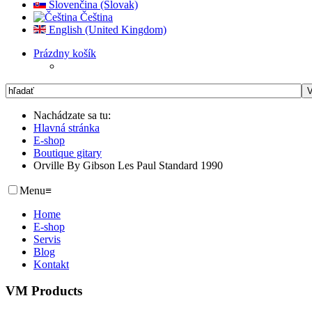
Slovenčina (Slovak)
Čeština
English (United Kingdom)
Prázdny košík
Nachádzate sa tu:
Hlavná stránka
E-shop
Boutique gitary
Orville By Gibson Les Paul Standard 1990
Menu
≡
Home
E-shop
Servis
Blog
Kontakt
VM Products