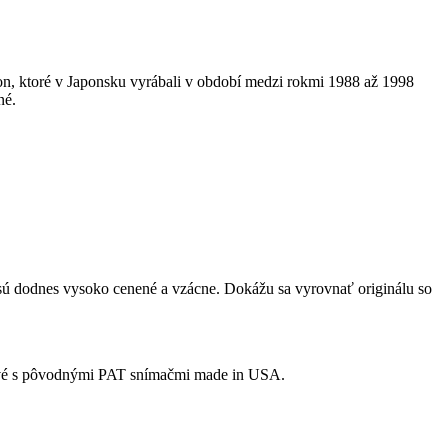
n, ktoré v Japonsku vyrábali v období medzi rokmi 1988 až 1998
né.
 sú dodnes vysoko cenené a vzácne. Dokážu sa vyrovnať originálu so
nové s pôvodnými PAT snímačmi made in USA.