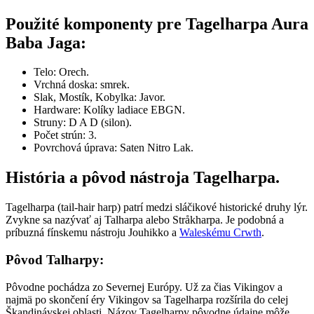
Použité komponenty pre Tagelharpa Aura
Baba Jaga:
Telo: Orech.
Vrchná doska: smrek.
Slak, Mostík, Kobylka: Javor.
Hardware: Kolíky ladiace EBGN.
Struny: D A D (silon).
Počet strún: 3.
Povrchová úprava: Saten Nitro Lak.
História a pôvod nástroja Tagelharpa.
Tagelharpa (tail-hair harp) patrí medzi sláčikové historické druhy lýr.
Zvykne sa nazývať aj Talharpa alebo Stråkharpa. Je podobná a
príbuzná fínskemu nástroju Jouhikko a
Waleskému Crwth
.
Pôvod Talharpy:
Pôvodne pochádza zo Severnej Európy. Už za čias Vikingov a
najmä po skončení éry Vikingov sa Tagelharpa rozšírila do celej
Škandinávskej oblasti. Názov Tagelharpy pôvodne údajne môže