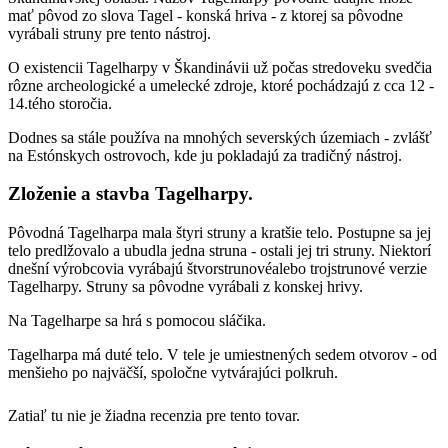
mať pôvod zo slova Tagel - konská hriva - z ktorej sa pôvodne
vyrábali struny pre tento nástroj.
O existencii Tagelharpy v Škandinávii už počas stredoveku svedčia
rôzne archeologické a umelecké zdroje, ktoré pochádzajú z cca 12 -
14.tého storočia.
Dodnes sa stále používa na mnohých severských územiach - zvlášť
na Estónskych ostrovoch, kde ju pokladajú za tradičný nástroj.
Zloženie a stavba Tagelharpy.
Pôvodná Tagelharpa mala štyri struny a kratšie telo. Postupne sa jej
telo predlžovalo a ubudla jedna struna - ostali jej tri struny. Niektorí
dnešní výrobcovia vyrábajú štvorstrunovéalebo trojstrunové verzie
Tagelharpy. Struny sa pôvodne vyrábali z konskej hrivy.
Na Tagelharpe sa hrá s pomocou sláčika.
Tagelharpa má duté telo. V tele je umiestnených sedem otvorov - od
menšieho po najväčší, spoločne vytvárajúci polkruh.
Zatiaľ tu nie je žiadna recenzia pre tento tovar.