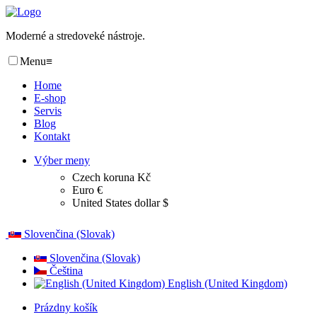
Moderné a stredoveké nástroje.
Menu
≡
Home
E-shop
Servis
Blog
Kontakt
Výber meny
Czech koruna Kč
Euro €
United States dollar $
Slovenčina (Slovak)
Slovenčina (Slovak)
Čeština
English (United Kingdom)
Prázdny košík