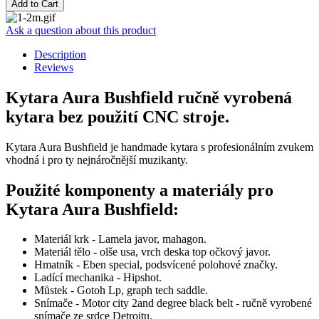
Ask a question about this product
Description
Reviews
Kytara Aura Bushfield ručně vyrobená
kytara bez použití CNC stroje.
Kytara Aura Bushfield je handmade kytara s profesionálním zvukem
vhodná i pro ty nejnáročnější muzikanty.
Použité komponenty a materiály pro
Kytara Aura Bushfield:
Materiál krk - Lamela javor, mahagon.
Materiál tělo - olše usa, vrch deska top očkový javor.
Hmatník - Eben special, podsvícené polohové značky.
Ladící mechanika - Hipshot.
Můstek - Gotoh Lp, graph tech saddle.
Snímače - Motor city 2and degree black belt - ručně vyrobené
snímače ze srdce Detroitu.