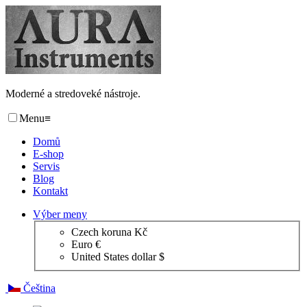
Moderné a stredoveké nástroje.
Menu
≡
Domů
E-shop
Servis
Blog
Kontakt
Výber meny
Czech koruna Kč
Euro €
United States dollar $
Čeština