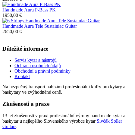
Handmade Aura P-Bass PK
1950,00 €
Handmade Aura Tele Sustainiac Guitar
2650,00 €
Důležité informace
Servis
kytar
a
nástrojů
Ochrana
osobních
údajů
Obchodní
a
právní podmínky
Kontakt
Na
bezpečný
transport
nabízím
i
profesionální
kufry
pro
kytary
a
baskytary
ve zvýhodněné
ceně.
Zkušenosti a praxe
13 let zkušenosti v praxi profesionální výroby hand made kytar a
baskytar u nejlepšího Slovenského výrobce kytar
Sivčák Soller
Guitars
.