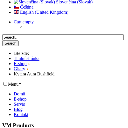
Slovenčina (Slovak)
Čeština
English (United Kingdom)
Cart empty
Jste zde:
Titulní stránka
E-shop
Gitary
Kytara Aura Bushfield
Menu
≡
Domů
E-shop
Servis
Blog
Kontakt
VM Products