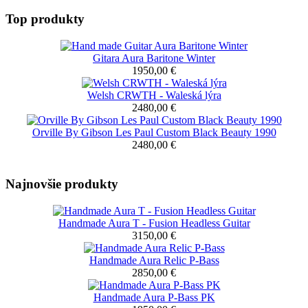
Predajná cena
2450,00 €
Pozrite si všetky naše ručne vyrábané Bassgitary. Bassgitary
vyrobené v profesionálnej kvalite s prvotriednym zvukom.
Náhodné produkty z kategórie.
Stojan na cimbal
350,00 €
Gitara Aura Metal 001
2350,00 €
Handmade Aura P-Bass PK
1950,00 €
Basgitara Aura The Beast 4
1950,00 €