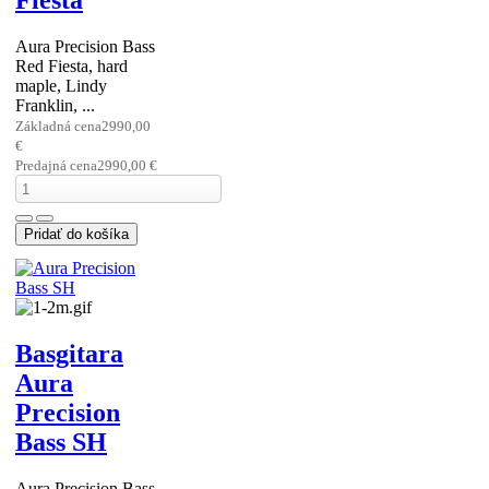
Mirror 4
Elektrická
handmade basgitara
Aura Black Mirror 4
strunová.
Základná cena
2150,00
€
Predajná cena
2150,00 €
Basgitara
Aura
Precision
Bass Red