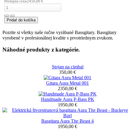
Základná cena
2250,00
€
Predajná cena
2250,00 €
Basgitara
Aura The
Brute
Elektrická
handmade basgitara
Aura The Brute 4
strunová ...
Základná cena
2450,00
€