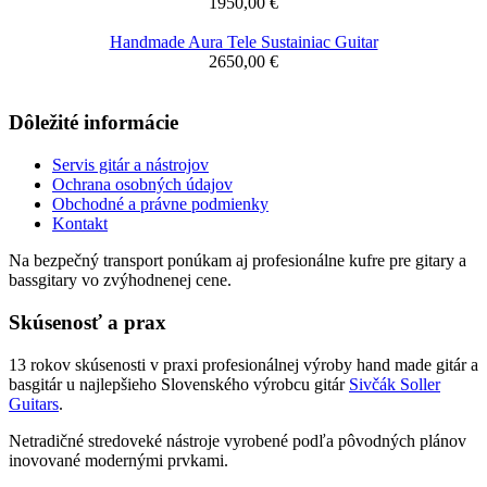
Top produkty
Gitara Aura Baritone Winter
1950,00 €
Welsh CRWTH - Waleská lýra
2480,00 €
Orville By Gibson Les Paul Custom Black Beauty 1990
2480,00 €
Najnovšie produkty
Handmade Aura T - Fusion Headless Guitar
3150,00 €
Handmade Aura Relic P-Bass
2850,00 €
Handmade Aura P-Bass PK