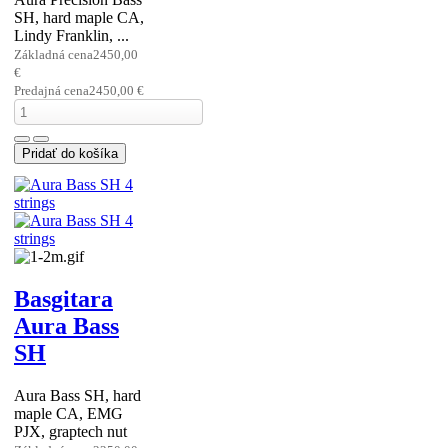
Fiesta
Aura Precision Bass
Red Fiesta, hard
maple, Lindy
Franklin, ...
Základná cena
2990,00
€
Predajná cena
2990,00 €
Basgitara
Aura
Precision
Bass SH