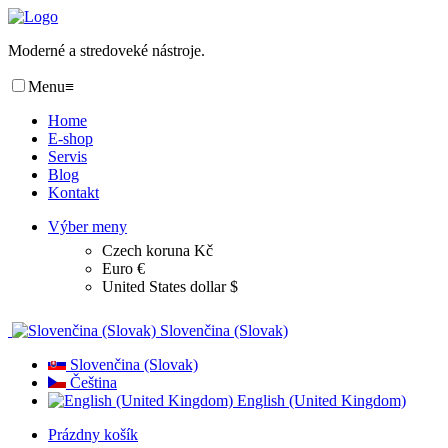
Moderné a stredoveké nástroje.
Menu
≡
Home
E-shop
Servis
Blog
Kontakt
Výber meny
Czech koruna Kč
Euro €
United States dollar $
Slovenčina (Slovak)
Slovenčina (Slovak)
Čeština
English (United Kingdom)
Prázdny košík