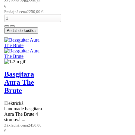
Aura Precision Bass
SH, hard maple CA,
Lindy Franklin, ...
Základná cena
2450,00
€
Predajná cena
2450,00 €
Basgitara
Aura Bass
SH
Aura Bass SH, hard
maple CA, EMG
PJX, graptech nut