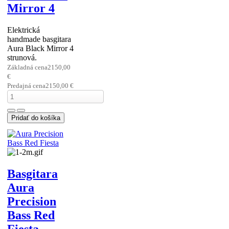
Basgitara
Aura The
Beast 4
Elektrická
štvorstrunová
basgitara Aura The
Beast - ...
Základná cena
1950,00
€
Predajná cena
1950,00 €
Basgitara
Aura Black