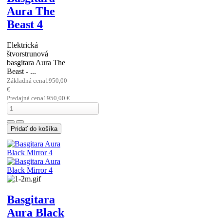
Ručne vyrobená
basgitara Aura
Precision Jazz Bass -
Heavy ...
Základná cena
2650,00
€
Predajná cena
2650,00 €